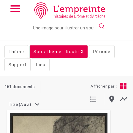
Array ( [slug] => documents [stheme] => Route [pg] => 2 )
// Add
the new slick-theme.css if you want the default styling
Thème
Sous-thème : Route
X
Période
Support
Lieu
Afficher par :
161 documents
Titre (A à Z)