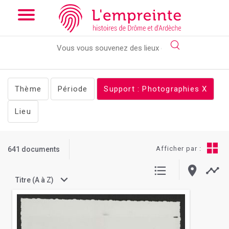
Array ( [slug] => documents [support] => photographies [pg] => 8
)
// Add the new slick-theme.css if you want the default styling
Thème
Période
Support : Photographies
X
Lieu
Afficher par :
641 documents
Titre (A à Z)