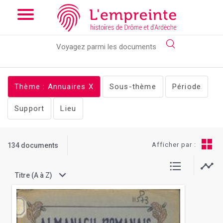
Array ( [slug] => documents [theme] => annuaires [pg] => 1 )
//
Add the new slick-theme.css if you want the default styling
Thème : Annuaires
X
Sous-thème
Période
Support
Lieu
Afficher par :
134 documents
Titre (A à Z)