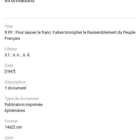
Informations
Titre
R.P.F : Pour sauver le franc. Faites triompher le Rassemblement du Peuple
Français
Editeur
S.l. : s. n. , s. d.
Date
[1947]
Description
1 document
Type de document
Publication imprimée
Ephémères
Format
14x22 cm
Cote