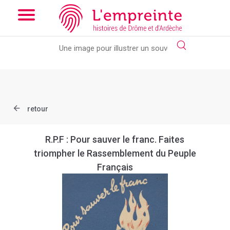
Array ( [slug] => document [ref] => B26362101_EPH_111 )
//
Add the new slick-theme.css if you want the default styling
retour
R.P.F : Pour sauver le franc. Faites
triompher le Rassemblement du Peuple
Français