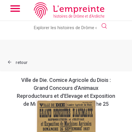
Array ( [slug] => document [ref] => B263621101_2AFF_037 )
//
Add the new slick-theme.css if you want the default styling
retour
Ville de Die. Comice Agricole du Diois :
Grand Concours d'Animaux
Reproducteurs et d'Elevage et Exposition
de Machines Agricoles dimanche 25
septembre 1927