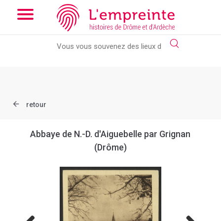
Array ( [slug] => document [ref] => B263626101_CP2079 )
//
Add the new slick-theme.css if you want the default styling
retour
Abbaye de N.-D. d'Aiguebelle par Grignan
(Drôme)