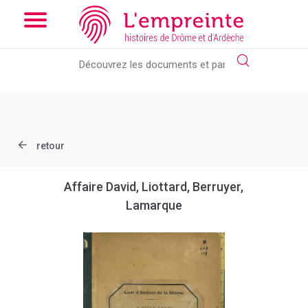
Array ( [slug] => document [ref] => D687 )
// Add the new slick-
theme.css if you want the default styling
retour
Affaire David, Liottard, Berruyer,
Lamarque