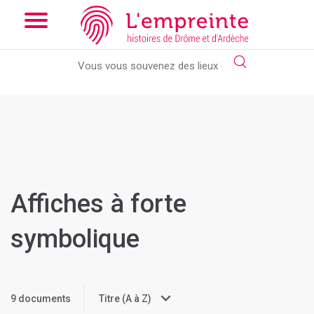
Array ( [slug] => selection [slugs] => affiches-forte-symbolique )
Array ( [slug] => selection [slugs] => affiches-forte-symbolique )
// Add the new slick-theme.css if you want the default styling
Affiches à forte
symbolique
9 documents
Titre (A à Z)