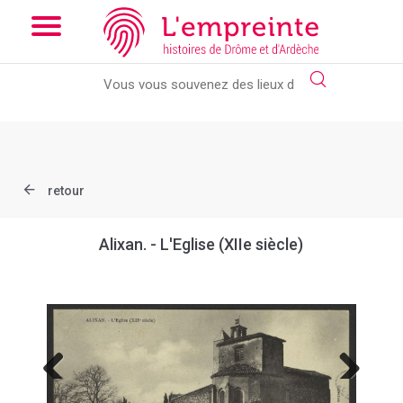
Array ( [slug] => document [ref] => B263626101_CP118 )
// Add
the new slick-theme.css if you want the default styling
retour
Alixan. - L'Eglise (XIIe siècle)