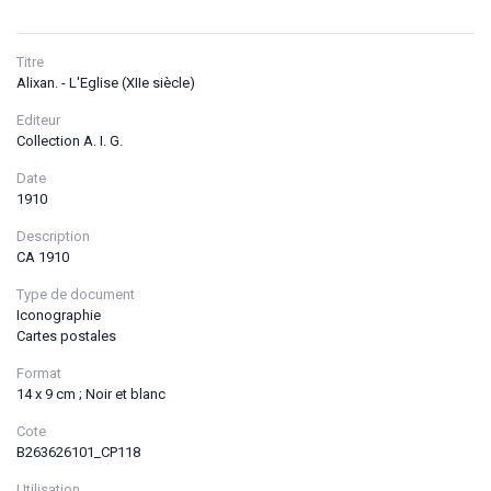
Titre
Alixan. - L'Eglise (XIIe siècle)
Editeur
Collection A. I. G.
Date
1910
Description
CA 1910
Type de document
Iconographie
Cartes postales
Format
14 x 9 cm ; Noir et blanc
Cote
B263626101_CP118
Utilisation