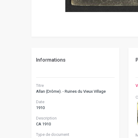
Informations
P
Titre
V
Allan (Drôme). - Ruines du Vieux Village
C
Date
1910
Description
CA 1910
Type de document
M