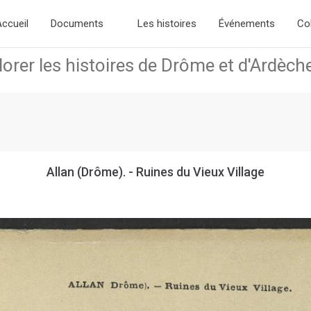
the new slick-theme.css if you want the default styling
ccueil
Documents
Les histoires
Événements
Co
Allan (Drôme). - Ruines du Vieux Village