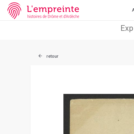
Array ( [slug] => document [ref] => B263626101_CP121 )
// Add 
A
retour