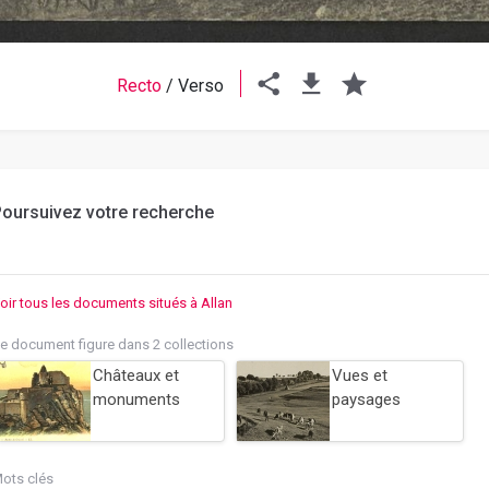
Recto
/
Verso
oursuivez votre recherche
oir tous les documents situés à Allan
e document figure dans 2 collections
Châteaux et
Vues et
monuments
paysages
ots clés