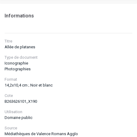
Informations
Titre
Allée de platanes
Type de document
Iconographie
Photographies
Format
14,2x10,4 cm ; Noir et blanc
Cote
B263626101_X190
Utilisation
Domaine public
Source
Médiathèques de Valence Romans Agglo