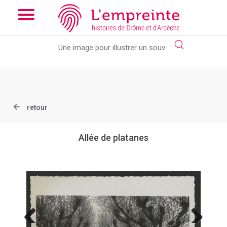
Array ( [slug] => document [ref] => B263626101_X190 )
// Add
the new slick-theme.css if you want the default styling
retour
Allée de platanes