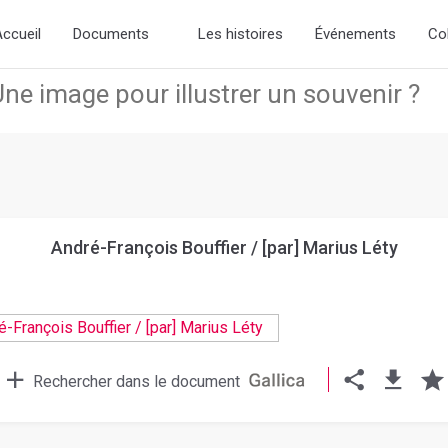
ew slick-theme.css if you want the default styling
ccueil
Documents
Les histoires
Événements
Co
André-François Bouffier / [par] Marius Léty
Rechercher dans le document