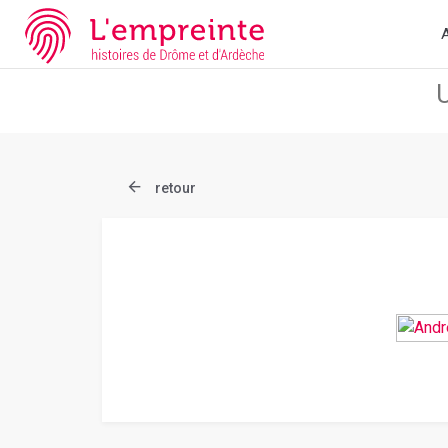
Array ( [slug] => document [ref] => bpt6k97625223 )
// Add the n
A
retour