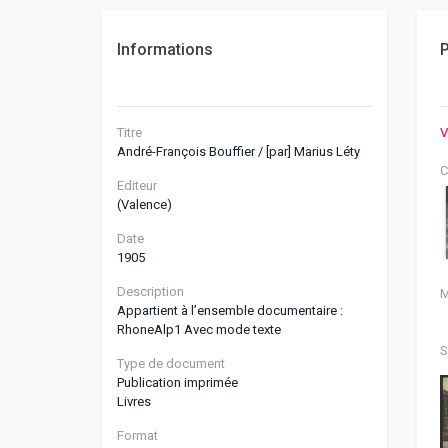
Informations
P
Titre
V
André-François Bouffier / [par] Marius Léty
C
Editeur
(Valence)
Date
1905
Description
M
Appartient à l’ensemble documentaire :
RhoneAlp1 Avec mode texte
S
Type de document
Publication imprimée
Livres
Format