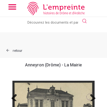
Array ( [slug] => document [ref] => B263626101_CP138 )
// Add
the new slick-theme.css if you want the default styling
retour
Anneyron (Drôme) - La Mairie