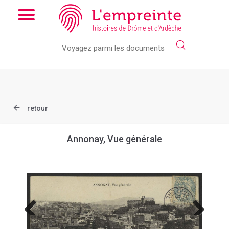
Array ( [slug] => document [ref] => B263626101_CPA18 )
// Add
the new slick-theme.css if you want the default styling
retour
Annonay, Vue générale