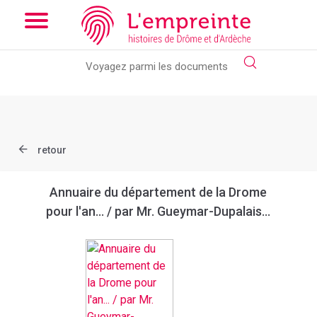
Array ( [slug] => document [ref] => bpt6k97611818 )
// Add the
new slick-theme.css if you want the default styling
retour
Annuaire du département de la Drome
pour l'an... / par Mr. Gueymar-Dupalais...