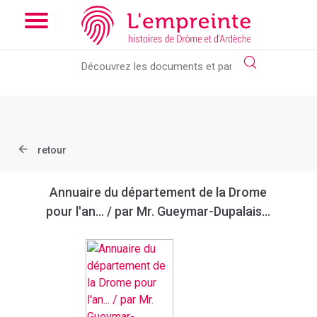
Array ( [slug] => document [ref] => bpt6k97614300 )
// Add the
new slick-theme.css if you want the default styling
retour
Annuaire du département de la Drome
pour l'an... / par Mr. Gueymar-Dupalais...