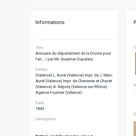
Informations
P
Titre
C
Annuaire du département de la Drome pour
l'an... / par Mr. Gueymar-Dupalais...
Editeur
(Valence) L. Borel (Valence) Impr. de J. Marc
Aurel (Valence) Impr. de Chenevier et Chavet
M
(Valence) A. Népoty (Valence-sur-Rhône)
Agence Fournier (Valence)
Date
1843
S
Description