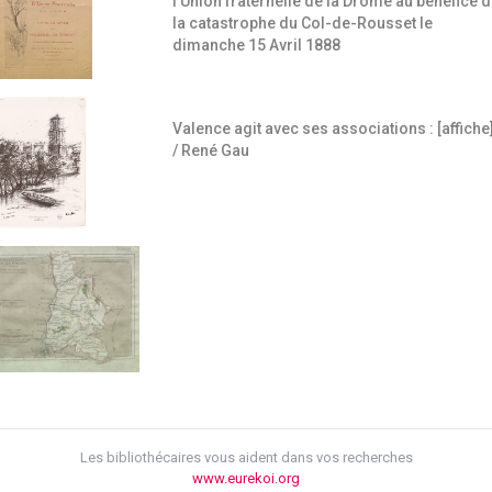
l'Union fraternelle de la Drôme au bénéfice 
i.php
la catastrophe du Col-de-Rousset le
dimanche 15 Avril 1888
Valence agit avec ses associations : [affiche
/ René Gau
Les bibliothécaires vous aident dans vos recherches
www.eurekoi.org