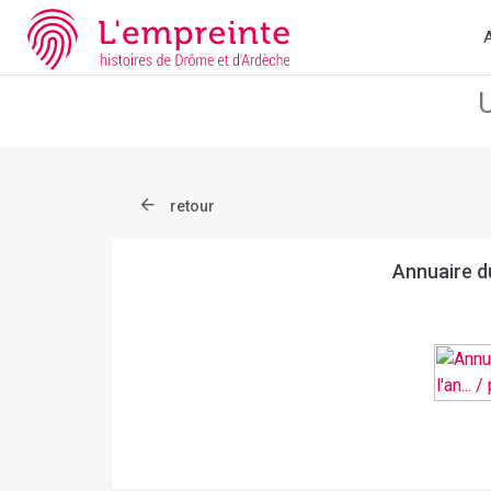
Array ( [slug] => document [ref] => bpt6k9761436g )
// Add the n
A
retour
Annuaire du