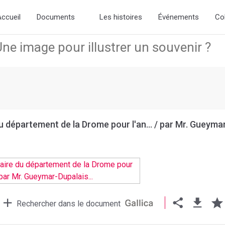
ew slick-theme.css if you want the default styling
ccueil
Documents
Les histoires
Événements
Co
 département de la Drome pour l'an... / par Mr. Gueymar
Rechercher dans le document