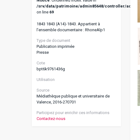
Notice
: Undefined index: value in
/srv/data/patrimoine/admin85648/controller/addoa
on line
69
1843 1843 (A14)-1843. Appartient à
l’ensemble documentaire : RhoneAlp1
Type de document
Publication imprimée
Presse
Cote
bpt6k9761436g
Utilisation
Source
Médiathèque publique et universitaire de
Valence, 2016-270701
Participez pour enrichir ces informations
Contactez-nous