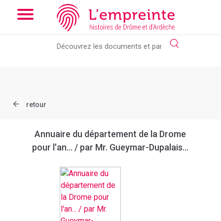
Array ( [slug] => document [ref] => bpt6k9761469v )
// Add the
new slick-theme.css if you want the default styling
retour
Annuaire du département de la Drome
pour l'an... / par Mr. Gueymar-Dupalais...