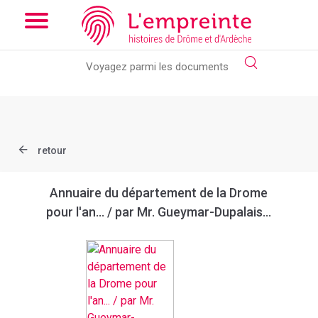
Array ( [slug] => document [ref] => bpt6k9761872q )
// Add the
new slick-theme.css if you want the default styling
retour
Annuaire du département de la Drome
pour l'an... / par Mr. Gueymar-Dupalais...