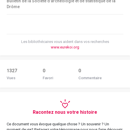
Bulletin de la Société d'archéologie et de statistique de la
Drôme
Les bibliothécaires vous aident dans vos recherches
www.eurekoi.org
1327
0
0
Vues
Favori
Commentaire
Racontez nous votre histoire
Ce document vous évoque quelque chose ? Un souvenir ? Un
moment de vie? Partagez votre témoignage pour nous faire découvrir