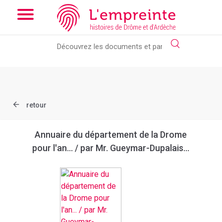
Array ( [slug] => document [ref] => bpt6k97618734 )
// Add the
new slick-theme.css if you want the default styling
retour
Annuaire du département de la Drome
pour l'an... / par Mr. Gueymar-Dupalais...