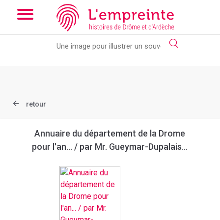
Array ( [slug] => document [ref] => bpt6k97618808 )
// Add the
new slick-theme.css if you want the default styling
retour
Annuaire du département de la Drome
pour l'an... / par Mr. Gueymar-Dupalais...