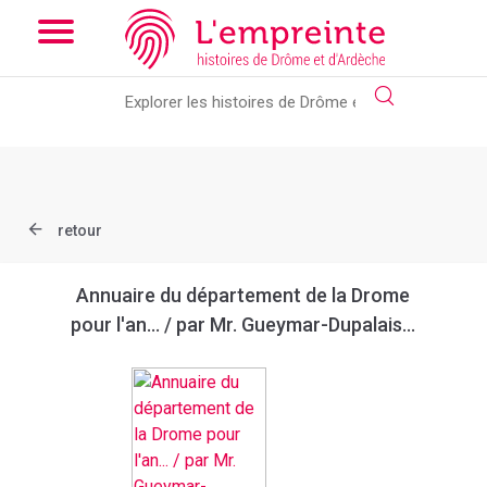
Array ( [slug] => document [ref] => bpt6k9762093f )
// Add the
new slick-theme.css if you want the default styling
retour
Annuaire du département de la Drome
pour l'an... / par Mr. Gueymar-Dupalais...