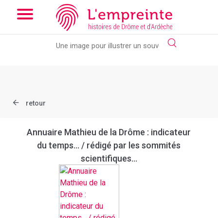
Array ( [slug] => document [ref] => bpt6k64718376 )
// Add the
new slick-theme.css if you want the default styling
retour
Annuaire Mathieu de la Drôme : indicateur
du temps... / rédigé par les sommités
scientifiques...