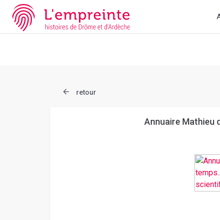
Array ( [slug] => document [ref] => bpt6k8890938 )
// Add the ne
A
retour
Annuaire Mathieu de