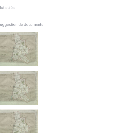
ots clés
uggestion de documents
i.php