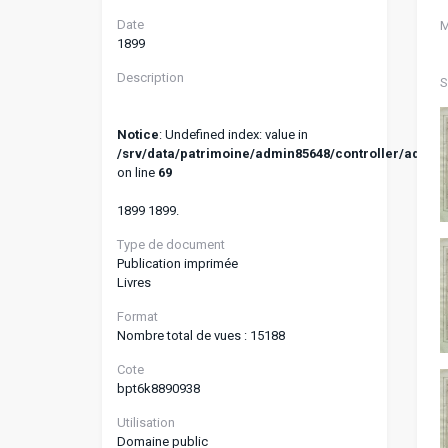
Date
M
1899
Description
S
Notice
: Undefined index: value in
/srv/data/patrimoine/admin85648/controller/addoa
on line
69
1899 1899.
Type de document
Publication imprimée
Livres
Format
Nombre total de vues : 15188
Cote
bpt6k8890938
Utilisation
Domaine public