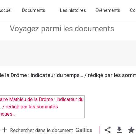
w slick-theme.css if you want the default styling
ccueil
Documents
Les histoires
Événements
Co
 la Drôme : indicateur du temps... / rédigé par les sommi
Rechercher dans le document