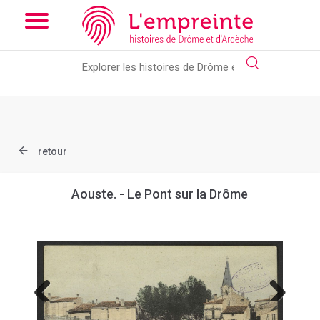
Array ( [slug] => document [ref] => B263626101_CP141 )
// Add
the new slick-theme.css if you want the default styling
retour
Aouste. - Le Pont sur la Drôme