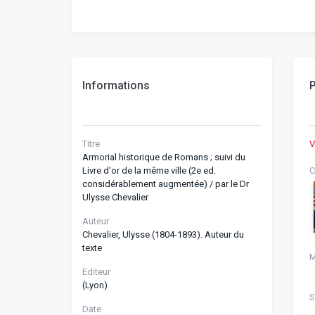
Informations
P
Titre
V
Armorial historique de Romans ; suivi du
Livre d'or de la même ville (2e ed.
C
considérablement augmentée) / par le Dr
Ulysse Chevalier
Auteur
Chevalier, Ulysse (1804-1893). Auteur du
texte
M
Editeur
(Lyon)
S
Date