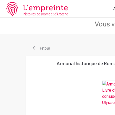
Array ( [slug] => document [ref] => bpt6k97630322 )
// Add the n
A
retour
Armorial historique de Roman