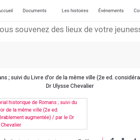
ew slick-theme.css if you want the default styling
ccueil
Documents
Les histoires
Événements
Co
s ; suivi du Livre d'or de la même ville (2e ed. considé
Dr Ulysse Chevalier