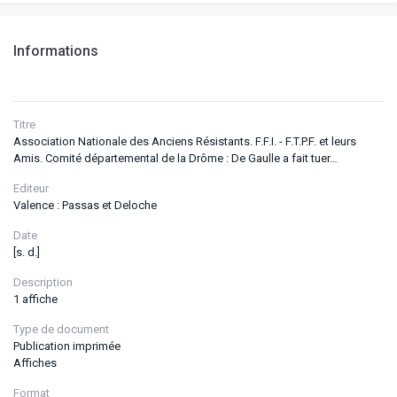
Informations
Titre
Association Nationale des Anciens Résistants. F.F.I. - F.T.P.F. et leurs
Amis. Comité départemental de la Drôme : De Gaulle a fait tuer…
Editeur
Valence : Passas et Deloche
Date
[s. d.]
Description
1 affiche
Type de document
Publication imprimée
Affiches
Format