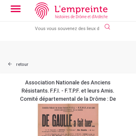
Array ( [slug] => document [ref] => B263621101_3AFF_048 )
//
Add the new slick-theme.css if you want the default styling
retour
Association Nationale des Anciens
Résistants. F.F.I. - F.T.P.F. et leurs Amis.
Comité départemental de la Drôme : De
Gaulle a fait tuer…