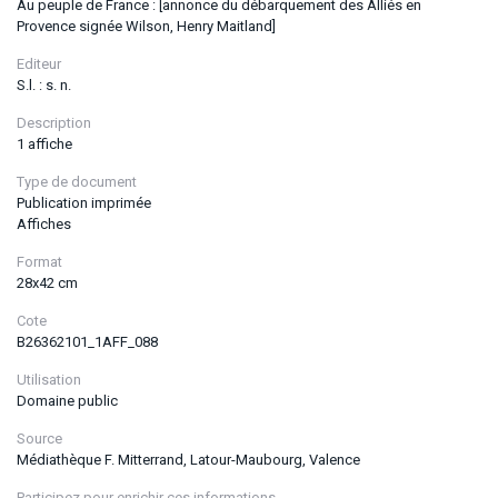
Au peuple de France : [annonce du débarquement des Alliés en
Provence signée Wilson, Henry Maitland]
Editeur
S.l. : s. n.
Description
1 affiche
Type de document
Publication imprimée
Affiches
Format
28x42 cm
Cote
B26362101_1AFF_088
Utilisation
Domaine public
Source
Médiathèque F. Mitterrand, Latour-Maubourg, Valence
Participez pour enrichir ces informations