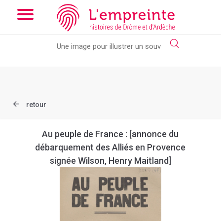
Array ( [slug] => document [ref] => B26362101_1AFF_088 )
//
Add the new slick-theme.css if you want the default styling
retour
Au peuple de France : [annonce du
débarquement des Alliés en Provence
signée Wilson, Henry Maitland]