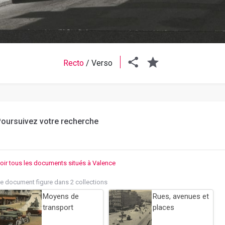
Recto
/
Verso
oursuivez votre recherche
oir tous les documents situés à Valence
e document figure dans 2 collections
Moyens de
Rues, avenues et
transport
places