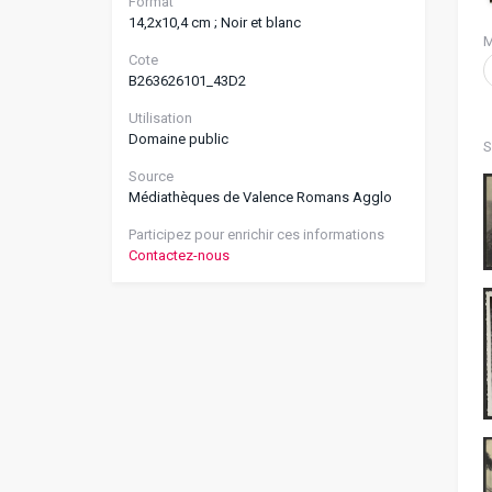
Format
14,2x10,4 cm ; Noir et blanc
M
Cote
B263626101_43D2
Utilisation
Domaine public
S
Source
Médiathèques de Valence Romans Agglo
Participez pour enrichir ces informations
Contactez-nous