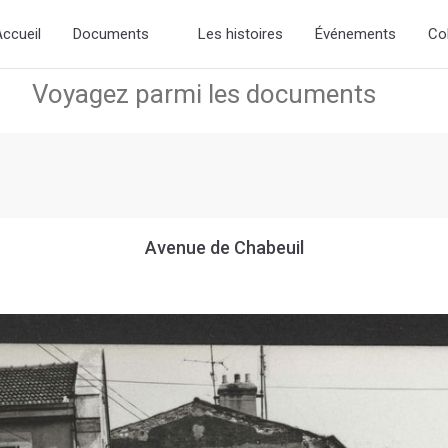
he new slick-theme.css if you want the default styling
ccueil
Documents
Les histoires
Événements
Co
Avenue de Chabeuil