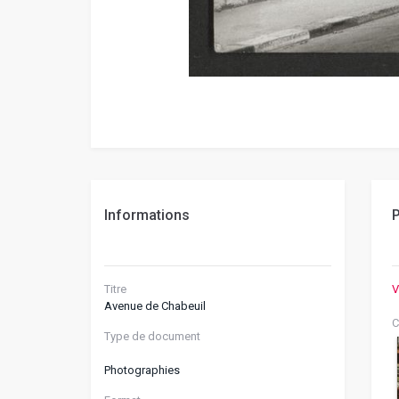
Informations
P
Titre
V
Avenue de Chabeuil
C
Type de document
Photographies