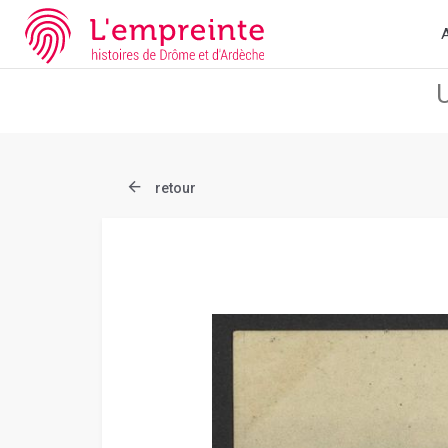
Array ( [slug] => document [ref] => B263626101_CP163 )
// Add 
A
retour