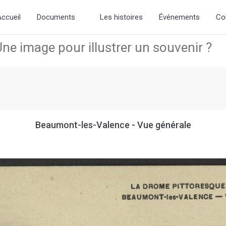
the new slick-theme.css if you want the default styling
ccueil
Documents
Les histoires
Événements
Co
Beaumont-les-Valence - Vue générale