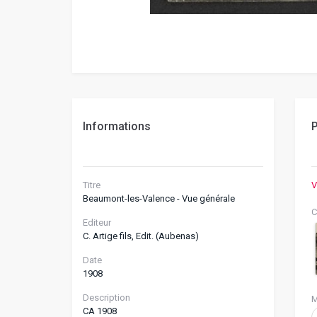
Informations
P
Titre
V
Beaumont-les-Valence - Vue générale
C
Editeur
C. Artige fils, Edit. (Aubenas)
Date
1908
Description
M
CA 1908