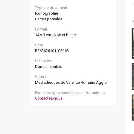
Type de document
Iconographie
Cartes postales
S
Format
14 x 9 cm ; Noir et blanc
Cote
B263626101_CP163
Utilisation
Domaine public
Source
Médiathèques de Valence Romans Agglo
Participez pour enrichir ces informations
Contactez-nous