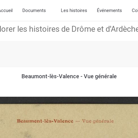
the new slick-theme.css if you want the default styling
ccueil
Documents
Les histoires
Événements
Co
Beaumont-lès-Valence - Vue générale