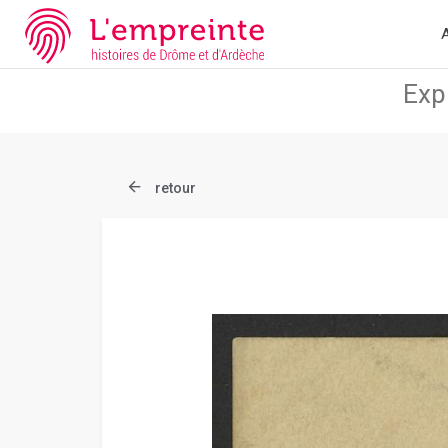
Array ( [slug] => document [ref] => B263626101_CP166 )
// Add 
A
retour