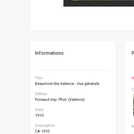
Informations
P
Titre
V
Beaumont-lès-Valence - Vue générale
C
Editeur
Poreaud imp. Phot. (Valence)
Date
1910
Description
M
CA 1910