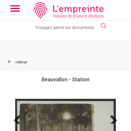
Array ( [slug] => document [ref] => B263626101_CP182 )
// Add
the new slick-theme.css if you want the default styling
retour
Beauvallon - Station