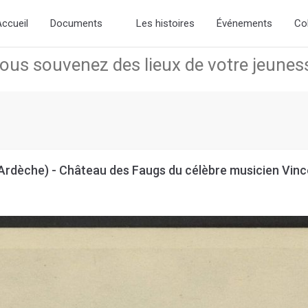
the new slick-theme.css if you want the default styling
ccueil
Documents
Les histoires
Événements
Co
Ardèche) - Château des Faugs du célèbre musicien Vinc