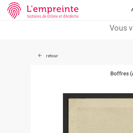
Array ( [slug] => document [ref] => B263626101_CPA47 )
// Add 
A
retour
Boffres (