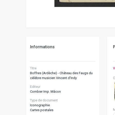
Informations
P
Titre
V
Boffres (Ardèche) - Château des Faugs du
célèbre musicien Vincent d'Indy
C
Editeur
Combier Imp. Mâcon
Type de document
Iconographie
M
Cartes postales