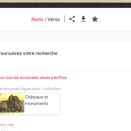
Recto
/
Verso
oursuivez votre recherche
oir tous les documents situés à Boffres
e document figure dans 1 collection
Châteaux et
monuments
ots clés