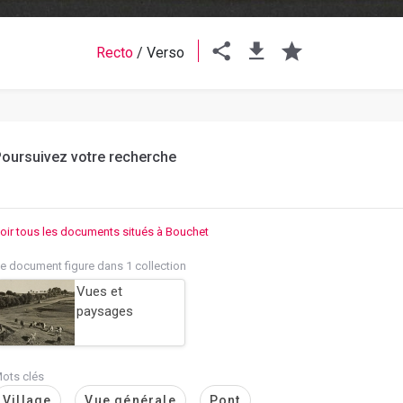
Recto
/
Verso
oursuivez votre recherche
oir tous les documents situés à Bouchet
e document figure dans 1 collection
Vues et
paysages
ots clés
Village
Vue générale
Pont