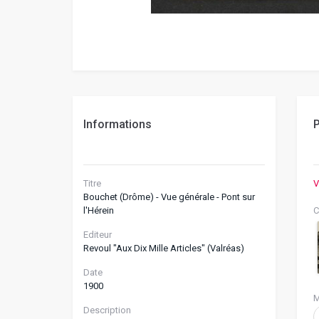
Informations
P
Titre
V
Bouchet (Drôme) - Vue générale - Pont sur
l'Hérein
C
Editeur
Revoul "Aux Dix Mille Articles" (Valréas)
Date
1900
M
Description