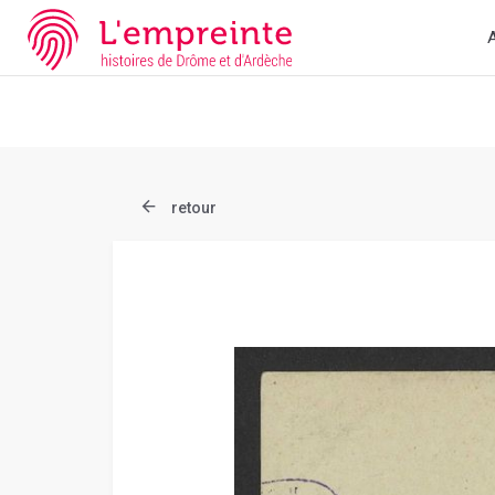
Array ( [slug] => document [ref] => B263626101_CP187 )
// Add 
A
retour