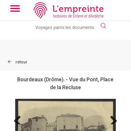
Array ( [slug] => document [ref] => B263626101_CP202 )
// Add
the new slick-theme.css if you want the default styling
retour
Bourdeaux (Drôme). - Vue du Pont, Place
de la Recluse