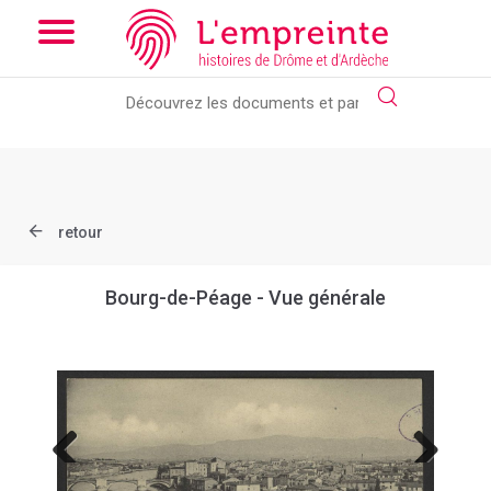
Array ( [slug] => document [ref] => B263626101_CP222 )
// Add
the new slick-theme.css if you want the default styling
retour
Bourg-de-Péage - Vue générale