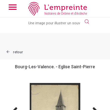
Array ( [slug] => document [ref] => B263626101_CP236 )
// Add
the new slick-theme.css if you want the default styling
retour
Bourg-Les-Valence. - Eglise Saint-Pierre