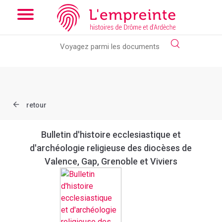
Array ( [slug] => document [ref] => bpt6k486907t )
// Add the
new slick-theme.css if you want the default styling
retour
Bulletin d'histoire ecclesiastique et
d'archéologie religieuse des diocèses de
Valence, Gap, Grenoble et Viviers