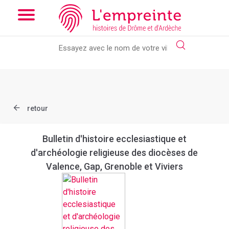
Array ( [slug] => document [ref] => bpt6k486910h )
// Add the
new slick-theme.css if you want the default styling
retour
Bulletin d'histoire ecclesiastique et
d'archéologie religieuse des diocèses de
Valence, Gap, Grenoble et Viviers