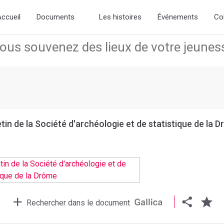
ew slick-theme.css if you want the default styling
ccueil
Documents
Les histoires
Événements
Co
etin de la Société d'archéologie et de statistique de la 
Rechercher dans le document