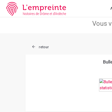
Array ( [slug] => document [ref] => bpt6k5440348x )
// Add the n
A
retour
Bull