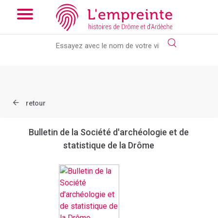
Array ( [slug] => document [ref] => bpt6k61030115 )
// Add the
new slick-theme.css if you want the default styling
retour
Bulletin de la Société d'archéologie et de
statistique de la Drôme