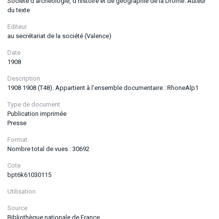
Société d'archéologie, d'histoire et de géographie de la Drôme. Auteur
du texte
Editeur
au secrétariat de la société (Valence)
Date
1908
Description
1908 1908 (T48). Appartient à l’ensemble documentaire : RhoneAlp1
Type de document
Publication imprimée
Presse
Format
Nombre total de vues : 30692
Cote
bpt6k61030115
Utilisation
Source
Bibliothèque nationale de France