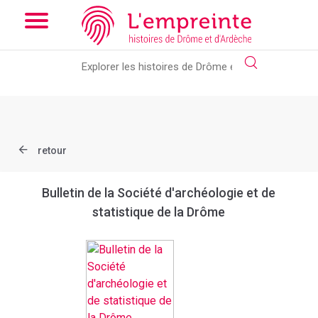
Array ( [slug] => document [ref] => bpt6k63227846 )
// Add the
new slick-theme.css if you want the default styling
retour
Bulletin de la Société d'archéologie et de
statistique de la Drôme