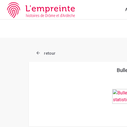
Array ( [slug] => document [ref] => bpt6k6322825p )
// Add the n
A
retour
Bull