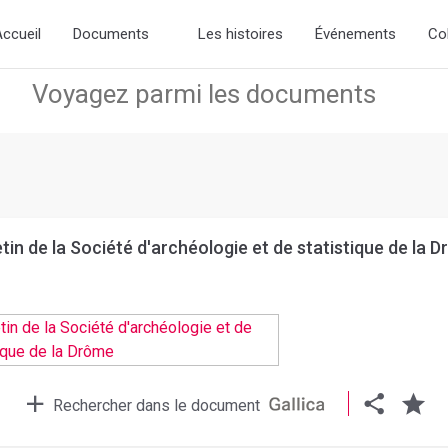
ew slick-theme.css if you want the default styling
ccueil
Documents
Les histoires
Événements
Co
etin de la Société d'archéologie et de statistique de la 
Rechercher dans le document