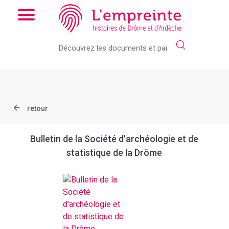
Array ( [slug] => document [ref] => bpt6k6344820s )
// Add the
new slick-theme.css if you want the default styling
retour
Bulletin de la Société d'archéologie et de
statistique de la Drôme