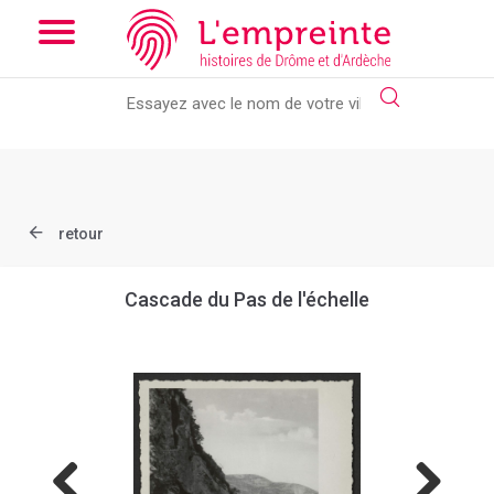
Array ( [slug] => document [ref] => B263626101_10A )
// Add
the new slick-theme.css if you want the default styling
retour
Cascade du Pas de l'échelle