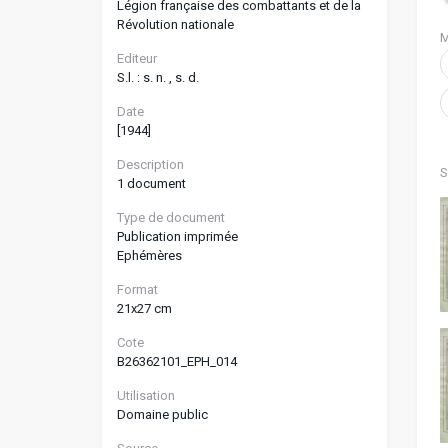
Légion française des combattants et de la
Révolution nationale
M
Editeur
S.l. : s. n. , s. d.
Date
[1944]
Description
S
1 document
Type de document
Publication imprimée
Ephémères
Format
21x27 cm
Cote
B26362101_EPH_014
Utilisation
Domaine public