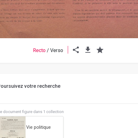
Recto
/
Verso
oursuivez votre recherche
e document figure dans 1 collection
Vie politique