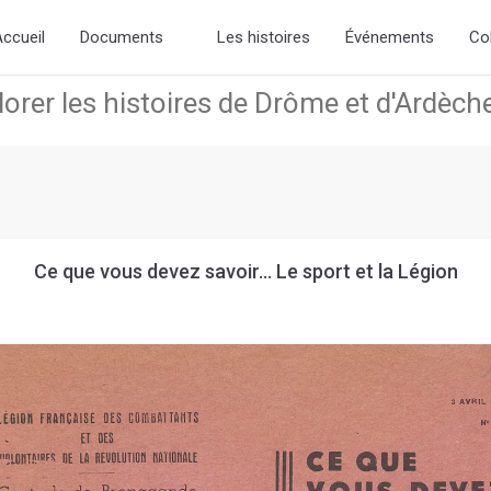
d the new slick-theme.css if you want the default styling
ccueil
Documents
Les histoires
Événements
Co
Ce que vous devez savoir… Le sport et la Légion