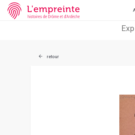
Array ( [slug] => document [ref] => B26362101_EPH_014 )
// Ad
A
retour