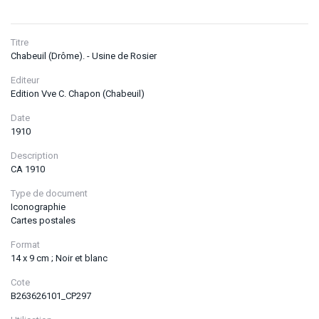
Titre
Chabeuil (Drôme). - Usine de Rosier
Editeur
Edition Vve C. Chapon (Chabeuil)
Date
1910
Description
CA 1910
Type de document
Iconographie
Cartes postales
Format
14 x 9 cm ; Noir et blanc
Cote
B263626101_CP297