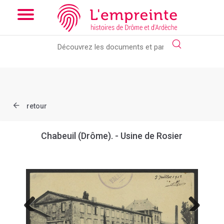
Array ( [slug] => document [ref] => B263626101_CP297 )
// Add
the new slick-theme.css if you want the default styling
retour
Chabeuil (Drôme). - Usine de Rosier