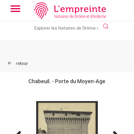
Array ( [slug] => document [ref] => B263626101_CP283 )
// Add
the new slick-theme.css if you want the default styling
retour
Chabeuil. - Porte du Moyen-Age