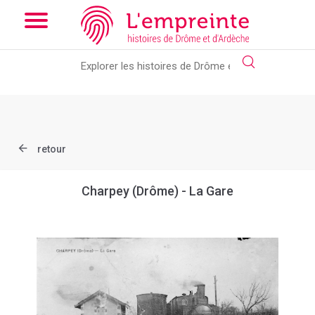
Array ( [slug] => document [ref] => FDSCHARP021 )
// Add the
new slick-theme.css if you want the default styling
retour
Charpey (Drôme) - La Gare