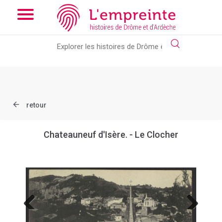
Array ( [slug] => document [ref] => B263626101_CP342 )
// Add
the new slick-theme.css if you want the default styling
retour
Chateauneuf d'Isère. - Le Clocher